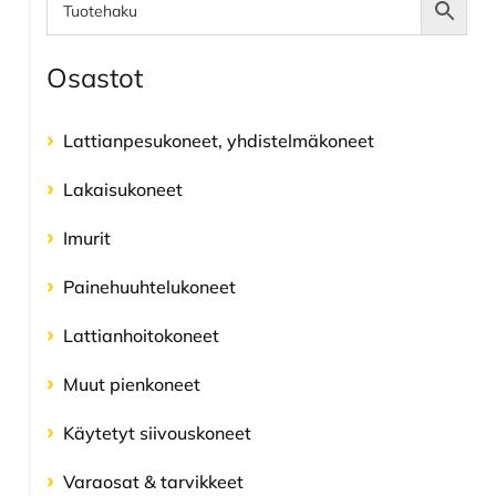
Ensisijainen
sivupalkki
Osastot
Lattianpesu­koneet, yhdistelmä­koneet
Lakaisukoneet
Imurit
Painehuuhtelu­koneet
Lattianhoito­koneet
Muut pienkoneet
Käytetyt siivouskoneet
Varaosat & tarvikkeet