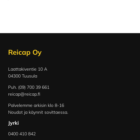
Footer
Reicap Oy
Laattakiventie 10 A
04300 Tuusula
Puh. (09) 700 39 661
reicap@reicap.fi
Palvelemme arkisin klo 8-16
Noudot ja käynnit sovittaessa.
Jyrki
0400 410 842