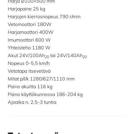
Harja Ø100×500 mm
Harjapaine 25 kg
Harjojen kierrosnopeus 790 r/min
Vetomoottori 180W
Harjamoottori 400W
Imumoottori 600 W
Yhteisteho 1180 W
Akut 24V/100Ah
tai 24V/140Ah
20
20
Nopeus 0-5,5 km/h
Vetotapa itsevetävä
Mitat p/l/k 1280/627/1110 mm
Paino akuitta 116 kg
Paino käyttökunnossa 186-204 kg
Ajoaika n. 2,5-3 tuntia