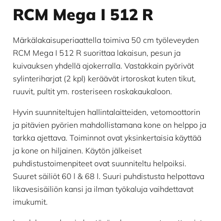
RCM Mega I 512 R
Märkälakaisuperiaattella toimiva 50 cm työleveyden
RCM Mega I 512 R suorittaa lakaisun, pesun ja
kuivauksen yhdellä ajokerralla. Vastakkain pyörivät
sylinteriharjat (2 kpl) keräävät irtoroskat kuten tikut,
ruuvit, pultit ym. rosteriseen roskakaukaloon.
Hyvin suunniteltujen hallintalaitteiden, vetomoottorin
ja pitävien pyörien mahdollistamana kone on helppo ja
tarkka ajettava. Toiminnot ovat yksinkertaisia käyttää
ja kone on hiljainen. Käytön jälkeiset
puhdistustoimenpiteet ovat suunniteltu helpoiksi.
Suuret säiliöt 60 l & 68 l. Suuri puhdistusta helpottava
likavesisäiliön kansi ja ilman työkaluja vaihdettavat
imukumit.