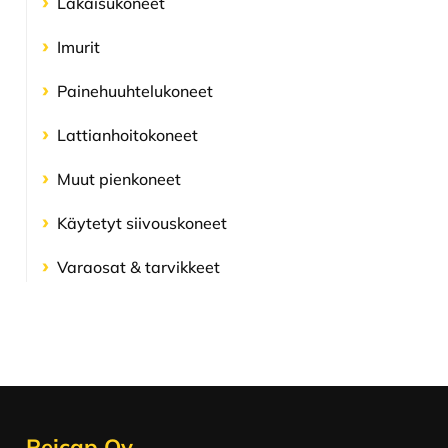
Lakaisukoneet
Imurit
Painehuuhtelu­koneet
Lattianhoito­koneet
Muut pienkoneet
Käytetyt siivouskoneet
Varaosat & tarvikkeet
Footer
Reicap Oy