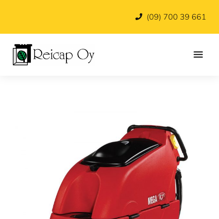
Hyppää
Hyppää
Hyppää
(09) 700 39 661
pääsisältöön
ensisijaiseen
alatunnisteeseen
sivupalkkiin
Siivouskoneet
Reicap
ammattikäyttöön
Oy