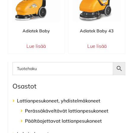
Adiatek Baby
Adiatek Baby 43
Lue lisää
Lue lisää
Ensisijainen
sivupalkki
Osastot
Lattianpesu­koneet, yhdistelmä­koneet
Perässäkäveltävät lattianpesukoneet
Päältäajettavat lattianpesukoneet