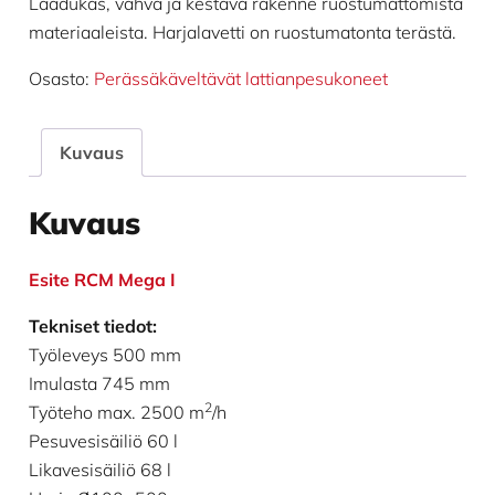
Laadukas, vahva ja kestävä rakenne ruostumattomista
materiaaleista. Harjalavetti on ruostumatonta terästä.
Osasto:
Perässäkäveltävät lattianpesukoneet
Kuvaus
Kuvaus
Esite RCM Mega I
Tekniset tiedot:
Työleveys 500 mm
Imulasta 745 mm
2
Työteho max. 2500 m
/h
Pesuvesisäiliö 60 l
Likavesisäiliö 68 l