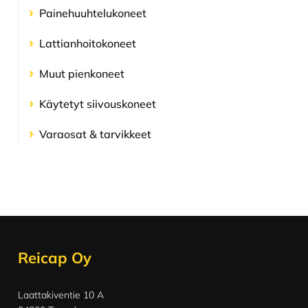
Painehuuhtelu­koneet
Lattianhoito­koneet
Muut pienkoneet
Käytetyt siivouskoneet
Varaosat & tarvikkeet
Footer
Reicap Oy
Laattakiventie 10 A