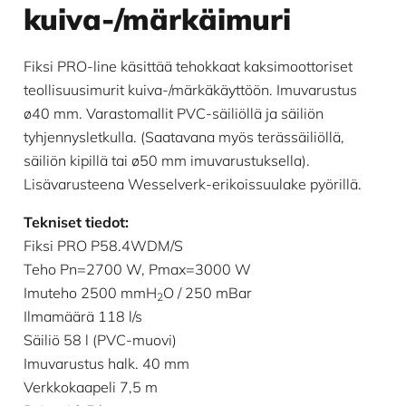
kuiva-/märkäimuri
Fiksi PRO-line käsittää tehokkaat kaksimoottoriset
teollisuusimurit kuiva-/märkäkäyttöön. Imuvarustus
ø40 mm. Varastomallit PVC-säiliöllä ja säiliön
tyhjennysletkulla. (Saatavana myös terässäiliöllä,
säiliön kipillä tai ø50 mm imuvarustuksella).
Lisävarusteena Wesselverk-erikoissuulake pyörillä.
Tekniset tiedot:
Fiksi PRO P58.4WDM/S
Teho Pn=2700 W, Pmax=3000 W
Imuteho 2500 mmH
O / 250 mBar
2
Ilmamäärä 118 l/s
Säiliö 58 l (PVC-muovi)
Imuvarustus halk. 40 mm
Verkkokaapeli 7,5 m