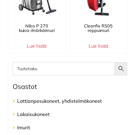
Nilco P 270
Cleanfix RS05
kuiva-/märkäimuri
reppuimuri
Lue lisää
Lue lisää
Ensisijainen
sivupalkki
Osastot
Lattianpesu­koneet, yhdistelmä­koneet
Lakaisukoneet
Imurit