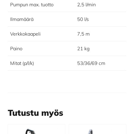
Pumpun max. tuotto
2,5 l/min
Ilmamäärä
50 l/s
Verkkokaapeli
7,5 m
Paino
21 kg
Mitat (p/l/k)
53/36/69 cm
Tutustu myös