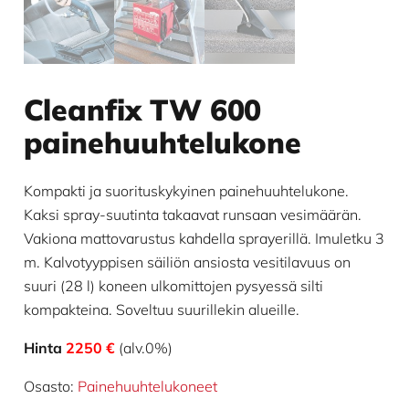
Cleanfix TW 600
painehuuhtelukone
Kompakti ja suorituskykyinen painehuuhtelukone.
Kaksi spray-suutinta takaavat runsaan vesimäärän.
Vakiona mattovarustus kahdella sprayerillä. Imuletku 3
m. Kalvotyyppisen säiliön ansiosta vesitilavuus on
suuri (28 l) koneen ulkomittojen pysyessä silti
kompakteina. Soveltuu suurillekin alueille.
Hinta
2250 €
(alv.0%)
Osasto:
Painehuuhtelu­koneet