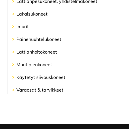
Lattianpesu­koneet, yhdistelmä­koneet
Lakaisukoneet
Imurit
Painehuuhtelu­koneet
Lattianhoito­koneet
Muut pienkoneet
Käytetyt siivouskoneet
Varaosat & tarvikkeet
Footer